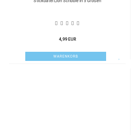
Stickdatei Lion Scribble in 5 Größen
4,99 EUR
WARENKORB