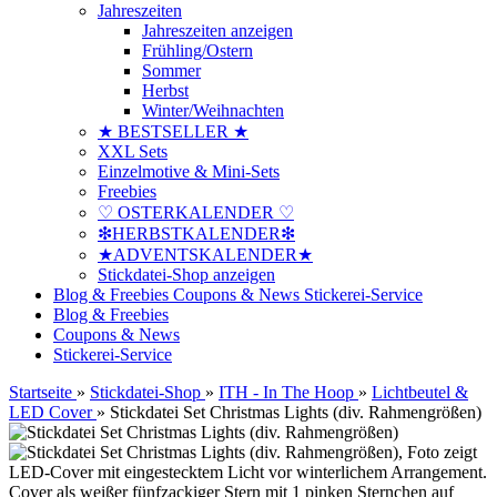
Jahreszeiten
Jahreszeiten anzeigen
Frühling/Ostern
Sommer
Herbst
Winter/Weihnachten
★ BESTSELLER ★
XXL Sets
Einzelmotive & Mini-Sets
Freebies
♡ OSTERKALENDER ♡
❇HERBSTKALENDER❇
★ADVENTSKALENDER★
Stickdatei-Shop anzeigen
Blog & Freebies
Coupons & News
Stickerei-Service
Blog & Freebies
Coupons & News
Stickerei-Service
Startseite
»
Stickdatei-Shop
»
ITH - In The Hoop
»
Lichtbeutel &
LED Cover
»
Stickdatei Set Christmas Lights (div. Rahmengrößen)