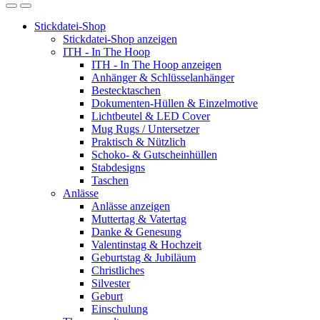
Stickdatei-Shop
Stickdatei-Shop anzeigen
ITH - In The Hoop
ITH - In The Hoop anzeigen
Anhänger & Schlüsselanhänger
Bestecktaschen
Dokumenten-Hüllen & Einzelmotive
Lichtbeutel & LED Cover
Mug Rugs / Untersetzer
Praktisch & Nützlich
Schoko- & Gutscheinhüllen
Stabdesigns
Taschen
Anlässe
Anlässe anzeigen
Muttertag & Vatertag
Danke & Genesung
Valentinstag & Hochzeit
Geburtstag & Jubiläum
Christliches
Silvester
Geburt
Einschulung