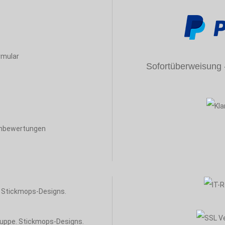
rmular
Sofortüberweisung - 
enbewertungen