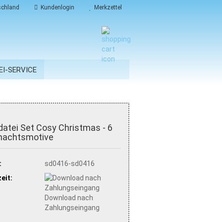
chland
Kundenlogin
Merkzettel
EI-SERVICE
datei Set Cosy Christmas - 6
nachtsmotive
:
sd0416-sd0416
eit:
Download nach
Zahlungseingang