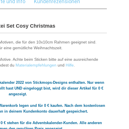
te und Info
Kundenrezensionen
tei Set Cosy Christmas
Motiven, die für den 10x10cm Rahmen geeignet sind.
r eine gemütliche Weihnachtszeit.
-Motive. Achte beim Sticken bitte auf eine ausreichende
indest du
Materialempfehlungen
und
Hilfe
.
tskalender 2022 von Stickmops-Designs enthalten. Nur wenn
t hast UND eingeloggt bist, wird dir dieser Artikel für 0 €
angezeigt.
 Warenkorb legen und für 0 € kaufen. Nach dem kostenlosen
nn in deinem Kundenkonto dauerhaft gespeichert.
uf 0 € stehen für die Adventskalender-Kunden. Alle anderen
en den regulären Preis angezeigt.