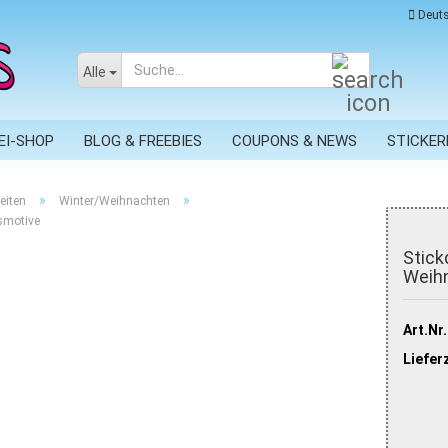
Deuts
Suche...
Alle
EI-SHOP
BLOG & FREEBIES
COUPONS & NEWS
STICKER
»
»
eiten
Winter/Weihnachten
smotive
Stick
Weih
Art.Nr.
Lieferz