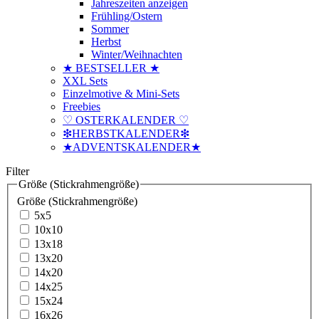
Jahreszeiten anzeigen
Frühling/Ostern
Sommer
Herbst
Winter/Weihnachten
★ BESTSELLER ★
XXL Sets
Einzelmotive & Mini-Sets
Freebies
♡ OSTERKALENDER ♡
❇HERBSTKALENDER❇
★ADVENTSKALENDER★
Filter
Größe (Stickrahmengröße)
Größe (Stickrahmengröße)
5x5
10x10
13x18
13x20
14x20
14x25
15x24
16x26