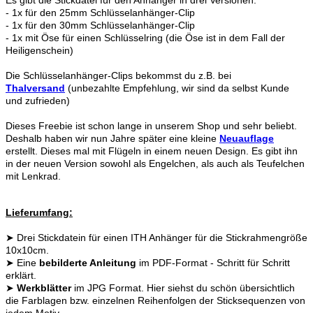
- 1x für den 25mm Schlüsselanhänger-Clip
- 1x für den 30mm Schlüsselanhänger-Clip
- 1x mit Öse für einen Schlüsselring (die Öse ist in dem Fall der
Heiligenschein)
Die Schlüsselanhänger-Clips bekommst du z.B. bei
Thalversand
(unbezahlte Empfehlung, wir sind da selbst Kunde
und zufrieden)
Dieses Freebie ist schon lange in unserem Shop und sehr beliebt.
Deshalb haben wir nun Jahre später eine kleine
Neuauflage
erstellt. Dieses mal mit Flügeln in einem neuen Design. Es gibt ihn
in der neuen Version sowohl als Engelchen, als auch als Teufelchen
mit Lenkrad.
Lieferumfang:
➤ Drei Stickdatein für einen ITH Anhänger für die Stickrahmengröße
10x10cm.
➤ Eine
bebilderte Anleitung
im PDF-Format - Schritt für Schritt
erklärt.
➤
Werkblätter
im JPG Format. Hier siehst du schön übersichtlich
die Farblagen bzw. einzelnen Reihenfolgen der Sticksequenzen von
jedem Motiv.