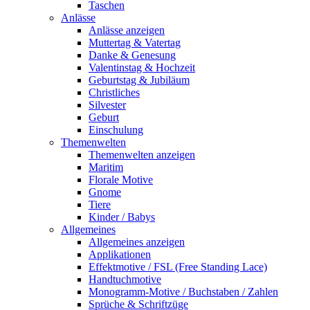
Taschen
Anlässe
Anlässe anzeigen
Muttertag & Vatertag
Danke & Genesung
Valentinstag & Hochzeit
Geburtstag & Jubiläum
Christliches
Silvester
Geburt
Einschulung
Themenwelten
Themenwelten anzeigen
Maritim
Florale Motive
Gnome
Tiere
Kinder / Babys
Allgemeines
Allgemeines anzeigen
Applikationen
Effektmotive / FSL (Free Standing Lace)
Handtuchmotive
Monogramm-Motive / Buchstaben / Zahlen
Sprüche & Schriftzüge