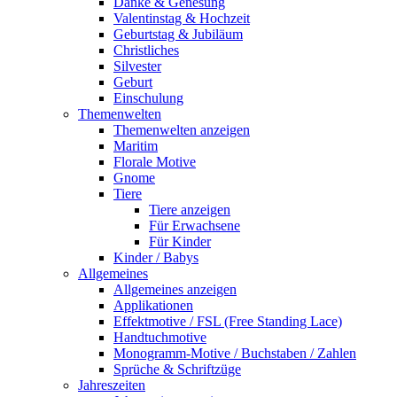
Danke & Genesung
Valentinstag & Hochzeit
Geburtstag & Jubiläum
Christliches
Silvester
Geburt
Einschulung
Themenwelten
Themenwelten anzeigen
Maritim
Florale Motive
Gnome
Tiere
Tiere anzeigen
Für Erwachsene
Für Kinder
Kinder / Babys
Allgemeines
Allgemeines anzeigen
Applikationen
Effektmotive / FSL (Free Standing Lace)
Handtuchmotive
Monogramm-Motive / Buchstaben / Zahlen
Sprüche & Schriftzüge
Jahreszeiten