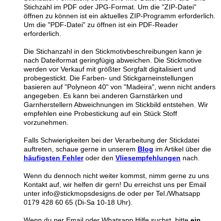
Stichzahl im PDF oder JPG-Format. Um die "ZIP-Datei"
öffnen zu können ist ein aktuelles ZIP-Programm erforderlich.
Um die "PDF-Datei" zu öffnen ist ein PDF-Reader
erforderlich.
Die Stichanzahl in den Stickmotivbeschreibungen kann je
nach Dateiformat geringfügig abweichen. Die Stickmotive
werden vor Verkauf mit größter Sorgfalt digitalisiert und
probegestickt. Die Farben- und Stickgarneinstellungen
basieren auf "Polyneon 40" von "Madeira", wenn nicht anders
angegeben. Es kann bei anderen Garnstärken und
Garnherstellern Abweichnungen im Stickbild entstehen. Wir
empfehlen eine Probestickung auf ein Stück Stoff
vorzunehmen.
Falls Schwierigkeiten bei der Verarbeitung der Stickdatei
auftreten, schaue gerne in unserem
Blog
im Artikel über die
häufigsten Fehler
oder den
Vliesempfehlungen
nach.
Wenn du dennoch nicht weiter kommst, nimm gerne zu uns
Kontakt auf, wir helfen dir gern! Du erreichst uns per Email
unter info@stickmopsdesigns.de oder per Tel./Whatsapp
0179 428 60 65 (Di-Sa 10-18 Uhr).
Wenn du per Email oder Whatsapp Hilfe suchst, bitte
ein