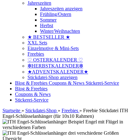
Jahreszeiten
Jahreszeiten anzeigen
Frühling/Ostern
Sommer
Herbst
Winter/Weihnachten
★ BESTSELLER ★
XXL Sets
Einzelmotive & Mini-Sets
Freebies
♡ OSTERKALENDER ♡
❇HERBSTKALENDER❇
★ADVENTSKALENDER★
Stickdatei-Shop anzeigen
Blog & Freebies
Coupons & News
Stickerei-Service
Blog & Freebies
Coupons & News
Stickerei-Service
Startseite
»
Stickdatei-Shop
»
Freebies
»
Freebie Stickdatei ITH
Engel-Schlüsselanhänger (für 10x10 Rahmen)