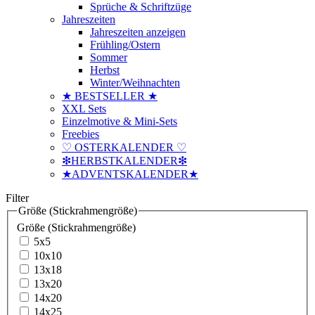
Sprüche & Schriftzüge
Jahreszeiten
Jahreszeiten anzeigen
Frühling/Ostern
Sommer
Herbst
Winter/Weihnachten
★ BESTSELLER ★
XXL Sets
Einzelmotive & Mini-Sets
Freebies
♡ OSTERKALENDER ♡
❇HERBSTKALENDER❇
★ADVENTSKALENDER★
Filter
Größe (Stickrahmengröße)
Größe (Stickrahmengröße)
5x5
10x10
13x18
13x20
14x20
14x25