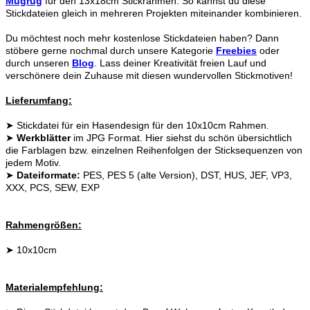
Mugrug
für den 13x18cm Stickrahmen. So kannst du diese
Stickdateien gleich in mehreren Projekten miteinander kombinieren.
Du möchtest noch mehr kostenlose Stickdateien haben? Dann
stöbere gerne nochmal durch unsere Kategorie
Freebies
oder
durch unseren
Blog
. Lass deiner Kreativität freien Lauf und
verschönere dein Zuhause mit diesen wundervollen Stickmotiven!
Lieferumfang:
➤ Stickdatei für ein Hasendesign für den 10x10cm Rahmen.
➤
Werkblätter
im JPG Format. Hier siehst du schön übersichtlich
die Farblagen bzw. einzelnen Reihenfolgen der Sticksequenzen von
jedem Motiv.
➤
Dateiformate:
PES, PES 5 (alte Version), DST, HUS, JEF, VP3,
XXX, PCS, SEW, EXP
Rahmengrößen:
➤ 10x10cm
Materialempfehlung: