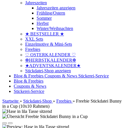
Jahreszeiten
Jahreszeiten anzeigen
Frühling/Ostern
Sommer
Herbst
Winter/Weihnachten
★ BESTSELLER ★
XXL Sets
Einzelmotive & Mini-Sets
Freebies
♡ OSTERKALENDER ♡
❇HERBSTKALENDER❇
★ADVENTSKALENDER★
Stickdatei-Shop anzeigen
Blog & Freebies
Coupons & News
Stickerei-Service
Blog & Freebies
Coupons & News
Stickerei-Service
Startseite
»
Stickdatei-Shop
»
Freebies
»
Freebie Stickdatei Bunny
in a Cup (10x10 Rahmen)