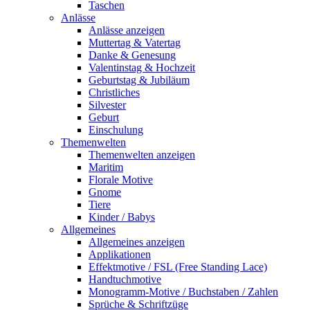
Taschen
Anlässe
Anlässe anzeigen
Muttertag & Vatertag
Danke & Genesung
Valentinstag & Hochzeit
Geburtstag & Jubiläum
Christliches
Silvester
Geburt
Einschulung
Themenwelten
Themenwelten anzeigen
Maritim
Florale Motive
Gnome
Tiere
Kinder / Babys
Allgemeines
Allgemeines anzeigen
Applikationen
Effektmotive / FSL (Free Standing Lace)
Handtuchmotive
Monogramm-Motive / Buchstaben / Zahlen
Sprüche & Schriftzüge