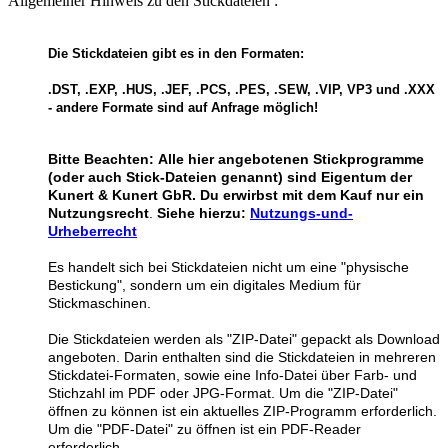
Allgemeiner Hinweis zu den Stickdateien :
Die Stickdateien gibt es in den Formaten:
.DST, .EXP, .HUS, .JEF, .PCS, .PES, .SEW, .VIP, VP3 und .XXX
- andere Formate sind auf Anfrage möglich!
Bitte Beachten:
Alle hier angebotenen Stickprogramme
(oder auch Stick-Dateien genannt) sind Eigentum der
Kunert & Kunert GbR. Du erwirbst mit dem Kauf nur ein
Nutzungsrecht
.
Siehe hierzu:
Nutzungs-und-
Urheberrecht
Es handelt sich bei Stickdateien nicht um eine "physische
Bestickung", sondern um ein digitales Medium für
Stickmaschinen.
Die Stickdateien werden als "ZIP-Datei" gepackt als Download
angeboten. Darin enthalten sind die Stickdateien in mehreren
Stickdatei-Formaten, sowie eine Info-Datei über Farb- und
Stichzahl im PDF oder JPG-Format. Um die "ZIP-Datei"
öffnen zu können ist ein aktuelles ZIP-Programm erforderlich.
Um die "PDF-Datei" zu öffnen ist ein PDF-Reader
erforderlich.