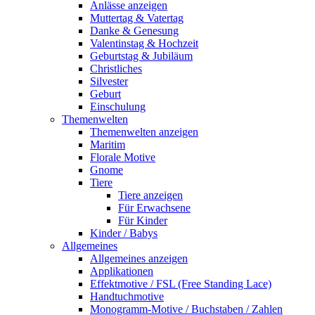
Anlässe anzeigen
Muttertag & Vatertag
Danke & Genesung
Valentinstag & Hochzeit
Geburtstag & Jubiläum
Christliches
Silvester
Geburt
Einschulung
Themenwelten
Themenwelten anzeigen
Maritim
Florale Motive
Gnome
Tiere
Tiere anzeigen
Für Erwachsene
Für Kinder
Kinder / Babys
Allgemeines
Allgemeines anzeigen
Applikationen
Effektmotive / FSL (Free Standing Lace)
Handtuchmotive
Monogramm-Motive / Buchstaben / Zahlen