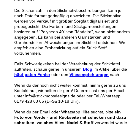
Die Stichanzahl in den Stickmotivbeschreibungen kann je
nach Dateiformat geringfügig abweichen. Die Stickmotive
werden vor Verkauf mit größter Sorgfalt digitalisiert und
probegestickt. Die Farben- und Stickgarneinstellungen
basieren auf "Polyneon 40" von "Madeira", wenn nicht anders
angegeben. Es kann bei anderen Garnstärken und
Garnherstellern Abweichnungen im Stickbild entstehen. Wir
empfehlen eine Probestickung auf ein Stück Stoff
vorzunehmen.
Falls Schwierigkeiten bei der Verarbeitung der Stickdatei
auftreten, schaue gerne in unserem
Blog
im Artikel über die
häufigsten Fehler
oder den
Vliesempfehlungen
nach.
Wenn du dennoch nicht weiter kommst, nimm gerne zu uns
Kontakt auf, wir helfen dir gern! Du erreichst uns per Email
unter info@stickmopsdesigns.de oder per Tel./Whatsapp
0179 428 60 65 (Di-Sa 10-18 Uhr).
Wenn du per Email oder Whatsapp Hilfe suchst, bitte
ein
Foto von Vorder- und Rückseite mit schicken und dazu
schreiben, welches Vlies, Nadel & Stoff
verwendet wurde.