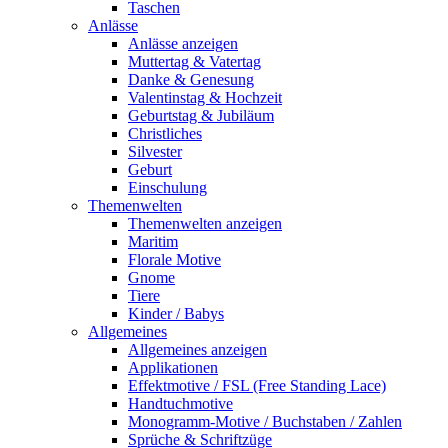
Taschen
Anlässe
Anlässe anzeigen
Muttertag & Vatertag
Danke & Genesung
Valentinstag & Hochzeit
Geburtstag & Jubiläum
Christliches
Silvester
Geburt
Einschulung
Themenwelten
Themenwelten anzeigen
Maritim
Florale Motive
Gnome
Tiere
Kinder / Babys
Allgemeines
Allgemeines anzeigen
Applikationen
Effektmotive / FSL (Free Standing Lace)
Handtuchmotive
Monogramm-Motive / Buchstaben / Zahlen
Sprüche & Schriftzüge