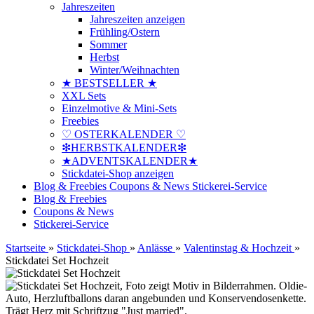
Jahreszeiten
Jahreszeiten anzeigen
Frühling/Ostern
Sommer
Herbst
Winter/Weihnachten
★ BESTSELLER ★
XXL Sets
Einzelmotive & Mini-Sets
Freebies
♡ OSTERKALENDER ♡
❇HERBSTKALENDER❇
★ADVENTSKALENDER★
Stickdatei-Shop anzeigen
Blog & Freebies
Coupons & News
Stickerei-Service
Blog & Freebies
Coupons & News
Stickerei-Service
Startseite
»
Stickdatei-Shop
»
Anlässe
»
Valentinstag & Hochzeit
»
Stickdatei Set Hochzeit