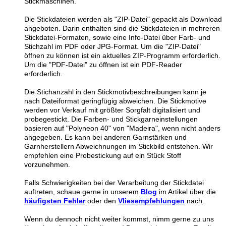
Stickmaschinen.
Die Stickdateien werden als "ZIP-Datei" gepackt als Download
angeboten. Darin enthalten sind die Stickdateien in mehreren
Stickdatei-Formaten, sowie eine Info-Datei über Farb- und
Stichzahl im PDF oder JPG-Format. Um die "ZIP-Datei"
öffnen zu können ist ein aktuelles ZIP-Programm erforderlich.
Um die "PDF-Datei" zu öffnen ist ein PDF-Reader
erforderlich.
Die Stichanzahl in den Stickmotivbeschreibungen kann je
nach Dateiformat geringfügig abweichen. Die Stickmotive
werden vor Verkauf mit größter Sorgfalt digitalisiert und
probegestickt. Die Farben- und Stickgarneinstellungen
basieren auf "Polyneon 40" von "Madeira", wenn nicht anders
angegeben. Es kann bei anderen Garnstärken und
Garnherstellern Abweichnungen im Stickbild entstehen. Wir
empfehlen eine Probestickung auf ein Stück Stoff
vorzunehmen.
Falls Schwierigkeiten bei der Verarbeitung der Stickdatei
auftreten, schaue gerne in unserem
Blog
im Artikel über die
häufigsten Fehler
oder den
Vliesempfehlungen
nach.
Wenn du dennoch nicht weiter kommst, nimm gerne zu uns