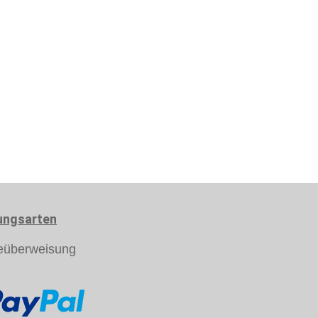
ungsarten
eüberweisung