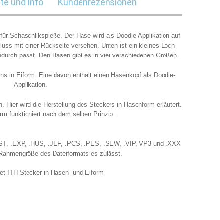
te und Info
Kundenrezensionen
 für Schaschlikspieße. Der Hase wird als Doodle-Applikation auf
uss mit einer Rückseite versehen. Unten ist ein kleines Loch
ndurch passt. Den Hasen gibt es in vier verschiedenen Größen.
ns in Eiform. Eine davon enthält einen Hasenkopf als Doodle-
Applikation.
. Hier wird die Herstellung des Steckers in Hasenform erläutert.
orm funktioniert nach dem selben Prinzip.
.DST, .EXP, .HUS, .JEF, .PCS, .PES, .SEW, .VIP, VP3 und .XXX
e Rahmengröße des Dateiformats es zulässt.