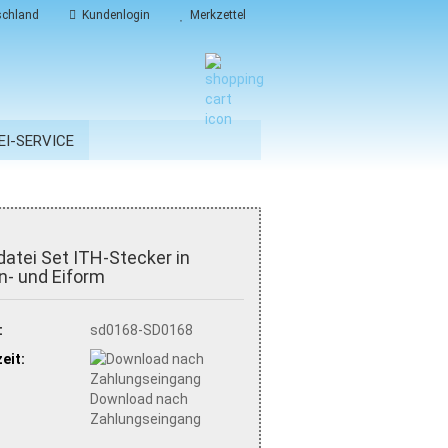
chland
Kundenlogin
Merkzettel
EI-SERVICE
datei Set ITH-Stecker in
- und Eiform
:
sd0168-SD0168
eit:
Download nach
Zahlungseingang