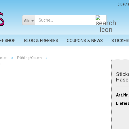
Deuts
Suche...
Alle
EI-SHOP
BLOG & FREEBIES
COUPONS & NEWS
STICKER
»
»
eiten
Frühling/Ostern
rm
Stick
Hasen
Art.Nr.
Lieferz