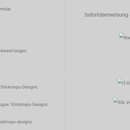
rmular
Sofortüberweisung - 
enbewertungen