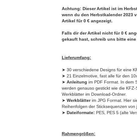
Achtung: Dieser Artikel ist im Herb
wenn du den Herbstkalender 2023 vor
Artikel für 0 € angezeigt.
Falls dir der Artikel nicht für 0 € 
gekauft hast, schreib uns bitte ei
Lieferumfang:
➤ 30 verschiedene Designs für eine KF
➤ 21 Einzelmotive, fast alle für den 
➤
Anleitung
im PDF Format. In dem Set
werden genauso gestickt wie die KFZ-S
Werkblätter im Download-Ordner.
➤
Werkblätter
im JPG Format. Hier sie
Reihenfolgen der Sticksequenzen von 
➤
Dateiformate:
PES, PES 5 (alte Ver
Rahmengrößen: