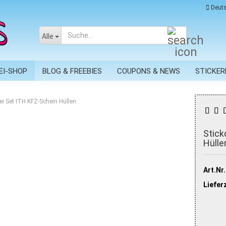
Deuts
Suche...
Alle
EI-SHOP
BLOG & FREEBIES
COUPONS & NEWS
STICKER
ei Set ITH KFZ-Schein Hüllen
Stick
Hülle
Art.Nr.
Lieferz