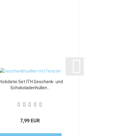
tickdatei Set ITH Geschenk- und
Freebie Stickdatei Set 
Schokoladenhüllen...
7,99 EUR
0,00 EU