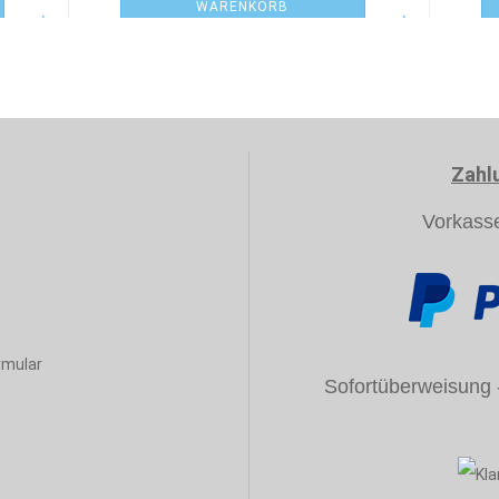
WARENKORB
Zahl
Vorkass
rmular
Sofortüberweisung - 