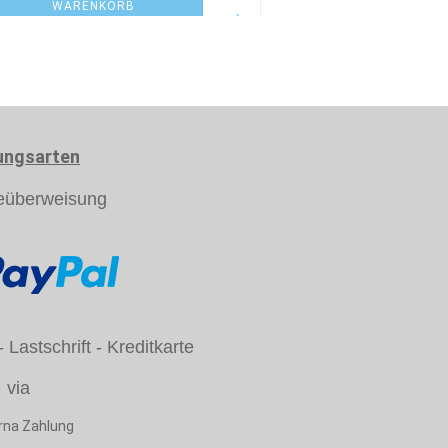
WARENKORB
WARENKO
ungsarten
eüberweisung
Lastschrift - Kreditkarte
via