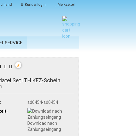
chland
Kundenlogin
Merkzettel
EI-SERVICE
*
datei Set ITH KFZ-Schein
n
:
sd0454-sd0454
eit:
Download nach
Zahlungseingang