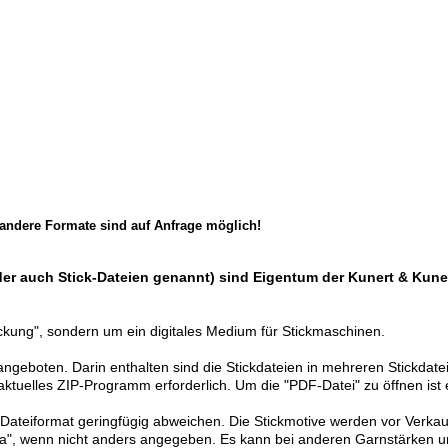
 andere Formate sind auf Anfrage möglich!
er auch Stick-Dateien genannt) sind Eigentum der Kunert & Kune
ickung", sondern um ein digitales Medium für Stickmaschinen.
angeboten. Darin enthalten sind die Stickdateien in mehreren Stickdat
aktuelles ZIP-Programm erforderlich. Um die "PDF-Datei" zu öffnen ist 
ateiformat geringfügig abweichen. Die Stickmotive werden vor Verkauf m
ra", wenn nicht anders angegeben. Es kann bei anderen Garnstärken u