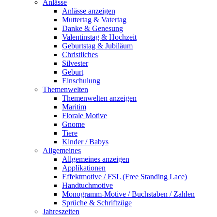
Anlässe
Anlässe anzeigen
Muttertag & Vatertag
Danke & Genesung
Valentinstag & Hochzeit
Geburtstag & Jubiläum
Christliches
Silvester
Geburt
Einschulung
Themenwelten
Themenwelten anzeigen
Maritim
Florale Motive
Gnome
Tiere
Kinder / Babys
Allgemeines
Allgemeines anzeigen
Applikationen
Effektmotive / FSL (Free Standing Lace)
Handtuchmotive
Monogramm-Motive / Buchstaben / Zahlen
Sprüche & Schriftzüge
Jahreszeiten