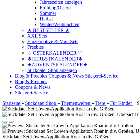
Jahreszeiten anzeigen
Frühling/Ostern
Sommer
Herbst
Winter/Weihnachten
★ BESTSELLER ★
XXL Sets
Einzelmotive & Mini-Sets
Freebies
♡ OSTERKALENDER ♡
❇HERBSTKALENDER❇
★ADVENTSKALENDER★
Stickdatei-Shop anzeigen
Blog & Freebies
Coupons & News
Stickerei-Service
Blog & Freebies
Coupons & News
Stickerei-Service
Startseite
»
Stickdatei-Shop
»
Themenwelten
»
Tiere
»
Für Kinder
»
S
Stickdatei Set Löwen-Applikation Roar in div. Größen