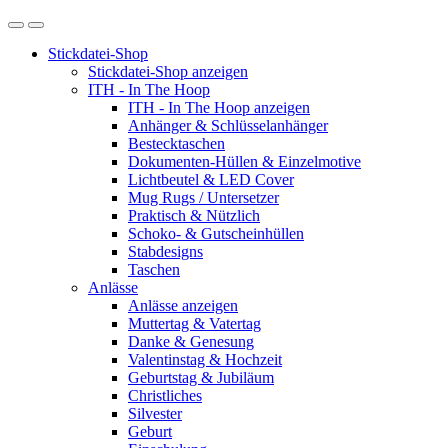
Stickdatei-Shop
Stickdatei-Shop anzeigen
ITH - In The Hoop
ITH - In The Hoop anzeigen
Anhänger & Schlüsselanhänger
Bestecktaschen
Dokumenten-Hüllen & Einzelmotive
Lichtbeutel & LED Cover
Mug Rugs / Untersetzer
Praktisch & Nützlich
Schoko- & Gutscheinhüllen
Stabdesigns
Taschen
Anlässe
Anlässe anzeigen
Muttertag & Vatertag
Danke & Genesung
Valentinstag & Hochzeit
Geburtstag & Jubiläum
Christliches
Silvester
Geburt