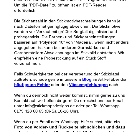
Um die "PDF-Datei" zu öffnen ist ein PDF-Reader
erforderlich.
Die Stichanzahl in den Stickmotivbeschreibungen kann je
nach Dateiformat geringfügig abweichen. Die Stickmotive
werden vor Verkauf mit größter Sorgfalt digitalisiert und
probegestickt. Die Farben- und Stickgarneinstellungen
basieren auf "Polyneon 40" von "Madeira", wenn nicht anders
angegeben. Es kann bei anderen Garnstärken und
Garnherstellern Abweichnungen im Stickbild entstehen. Wir
empfehlen eine Probestickung auf ein Stück Stoff
vorzunehmen.
Falls Schwierigkeiten bei der Verarbeitung der Stickdatei
auftreten, schaue gerne in unserem
Blog
im Artikel über die
häufigsten Fehler
oder den
Vliesempfehlungen
nach.
Wenn du dennoch nicht weiter kommst, nimm gerne zu uns
Kontakt auf, wir helfen dir gern! Du erreichst uns per Email
unter info@stickmopsdesigns.de oder per Tel./Whatsapp
0179 428 60 65 (Di-Sa 10-18 Uhr).
Wenn du per Email oder Whatsapp Hilfe suchst, bitte
ein
Foto von Vorder- und Rückseite mit schicken und dazu