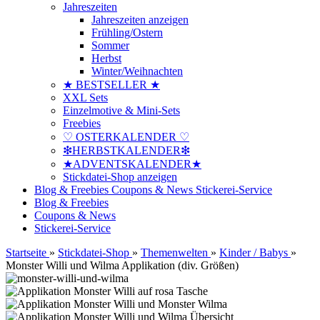
Jahreszeiten
Jahreszeiten anzeigen
Frühling/Ostern
Sommer
Herbst
Winter/Weihnachten
★ BESTSELLER ★
XXL Sets
Einzelmotive & Mini-Sets
Freebies
♡ OSTERKALENDER ♡
❇HERBSTKALENDER❇
★ADVENTSKALENDER★
Stickdatei-Shop anzeigen
Blog & Freebies
Coupons & News
Stickerei-Service
Blog & Freebies
Coupons & News
Stickerei-Service
Startseite
»
Stickdatei-Shop
»
Themenwelten
»
Kinder / Babys
»
Monster Willi und Wilma Applikation (div. Größen)