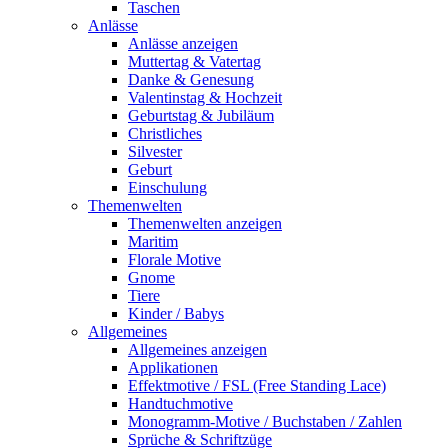
Taschen
Anlässe
Anlässe anzeigen
Muttertag & Vatertag
Danke & Genesung
Valentinstag & Hochzeit
Geburtstag & Jubiläum
Christliches
Silvester
Geburt
Einschulung
Themenwelten
Themenwelten anzeigen
Maritim
Florale Motive
Gnome
Tiere
Kinder / Babys
Allgemeines
Allgemeines anzeigen
Applikationen
Effektmotive / FSL (Free Standing Lace)
Handtuchmotive
Monogramm-Motive / Buchstaben / Zahlen
Sprüche & Schriftzüge