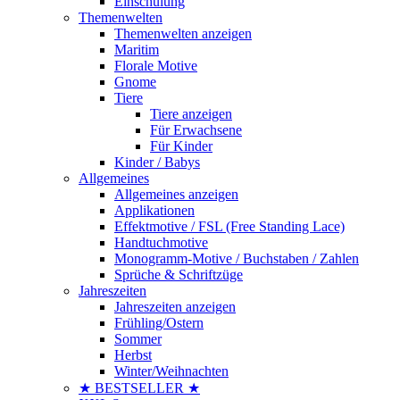
Einschulung
Themenwelten
Themenwelten anzeigen
Maritim
Florale Motive
Gnome
Tiere
Tiere anzeigen
Für Erwachsene
Für Kinder
Kinder / Babys
Allgemeines
Allgemeines anzeigen
Applikationen
Effektmotive / FSL (Free Standing Lace)
Handtuchmotive
Monogramm-Motive / Buchstaben / Zahlen
Sprüche & Schriftzüge
Jahreszeiten
Jahreszeiten anzeigen
Frühling/Ostern
Sommer
Herbst
Winter/Weihnachten
★ BESTSELLER ★