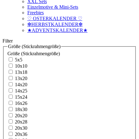
XXL Sets
Einzelmotive & Mini-Sets
Freebies
♡ OSTERKALENDER ♡
❇HERBSTKALENDER❇
★ADVENTSKALENDER★
Filter
Größe (Stickrahmengröße)
Größe (Stickrahmengröße)
5x5
10x10
13x18
13x20
14x20
14x25
15x24
16x26
18x30
20x20
20x28
20x30
20x36