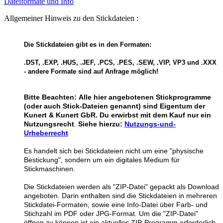
Dateiformate und Info
Allgemeiner Hinweis zu den Stickdateien :
Die Stickdateien gibt es in den Formaten:
.DST, .EXP, .HUS, .JEF, .PCS, .PES, .SEW, .VIP, VP3 und .XXX
- andere Formate sind auf Anfrage möglich!
Bitte Beachten:
Alle hier angebotenen Stickprogramme
(oder auch Stick-Dateien genannt) sind Eigentum der
Kunert & Kunert GbR. Du erwirbst mit dem Kauf nur ein
Nutzungsrecht
.
Siehe hierzu:
Nutzungs-und-
Urheberrecht
Es handelt sich bei Stickdateien nicht um eine "physische
Bestickung", sondern um ein digitales Medium für
Stickmaschinen.
Die Stickdateien werden als "ZIP-Datei" gepackt als Download
angeboten. Darin enthalten sind die Stickdateien in mehreren
Stickdatei-Formaten, sowie eine Info-Datei über Farb- und
Stichzahl im PDF oder JPG-Format. Um die "ZIP-Datei"
öffnen zu können ist ein aktuelles ZIP-Programm erforderlich.