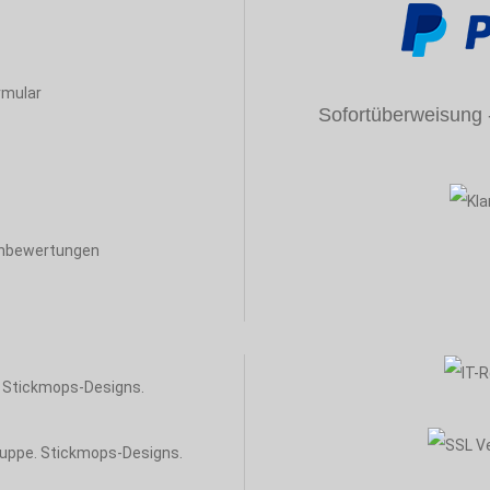
rmular
Sofortüberweisung - 
enbewertungen