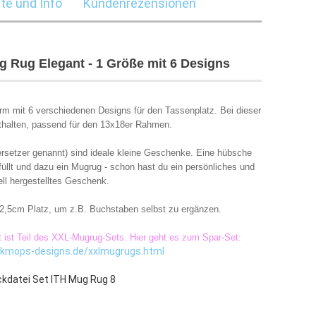
te und Info
Kundenrezensionen
ug Rug Elegant - 1 Größe mit 6 Designs
m mit 6 verschiedenen Designs für den Tassenplatz. Bei dieser
thalten, passend für den 13x18er Rahmen.
rsetzer genannt) sind ideale kleine Geschenke. Eine hübsche
llt und dazu ein Mugrug - schon hast du ein persönliches und
ll hergestelltes Geschenk.
2x2,5cm Platz, um z.B. Buchstaben selbst zu ergänzen.
t ist Teil des XXL-Mugrug-Sets. Hier geht es zum Spar-Set:
ckmops-designs.de/xxlmugrugs.html