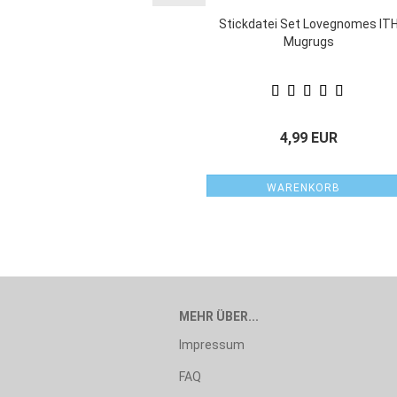
Stickdatei Set Lovegnomes IT
Mugrugs
4,99 EUR
WARENKORB
MEHR ÜBER...
Impressum
FAQ