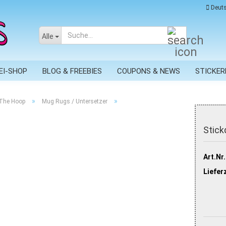
Deuts
Suche...
Alle
EI-SHOP
BLOG & FREEBIES
COUPONS & NEWS
STICKER
»
»
 The Hoop
Mug Rugs / Untersetzer
Stick
Art.Nr.
Lieferz