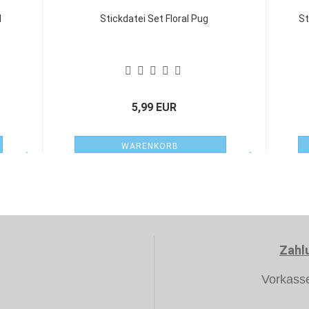
H
Stickdatei Set Floral Pug
St
5,99 EUR
WARENKORB
Zahl
Vorkass