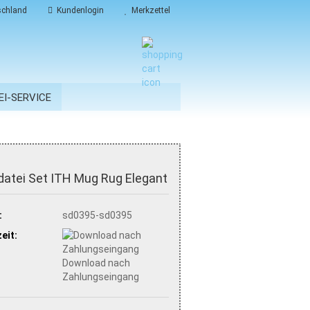
chland
Kundenlogin
Merkzettel
EI-SERVICE
datei Set ITH Mug Rug Elegant
:
sd0395-sd0395
eit:
Download nach
Zahlungseingang