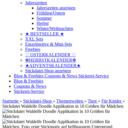
Jahreszeiten
Jahreszeiten anzeigen
Frühling/Ostern
Sommer
Herbst
Winter/Weihnachten
★ BESTSELLER ★
XXL Sets
Einzelmotive & Mini-Sets
Freebies
♡ OSTERKALENDER ♡
❇HERBSTKALENDER❇
★ADVENTSKALENDER★
Stickdatei-Shop anzeigen
Blog & Freebies
Coupons & News
Stickerei-Service
Blog & Freebies
Coupons & News
Stickerei-Service
Startseite
»
Stickdatei-Shop
»
Themenwelten
»
Tiere
»
Für Kinder
»
Stickdatei Waldelfe Doodle Applikation in 10 Größen für Mädchen