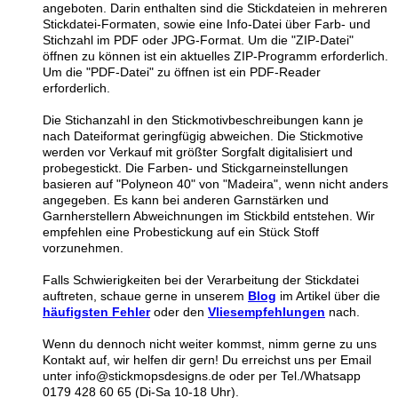
angeboten. Darin enthalten sind die Stickdateien in mehreren
Stickdatei-Formaten, sowie eine Info-Datei über Farb- und
Stichzahl im PDF oder JPG-Format. Um die "ZIP-Datei"
öffnen zu können ist ein aktuelles ZIP-Programm erforderlich.
Um die "PDF-Datei" zu öffnen ist ein PDF-Reader
erforderlich.
Die Stichanzahl in den Stickmotivbeschreibungen kann je
nach Dateiformat geringfügig abweichen. Die Stickmotive
werden vor Verkauf mit größter Sorgfalt digitalisiert und
probegestickt. Die Farben- und Stickgarneinstellungen
basieren auf "Polyneon 40" von "Madeira", wenn nicht anders
angegeben. Es kann bei anderen Garnstärken und
Garnherstellern Abweichnungen im Stickbild entstehen. Wir
empfehlen eine Probestickung auf ein Stück Stoff
vorzunehmen.
Falls Schwierigkeiten bei der Verarbeitung der Stickdatei
auftreten, schaue gerne in unserem
Blog
im Artikel über die
häufigsten Fehler
oder den
Vliesempfehlungen
nach.
Wenn du dennoch nicht weiter kommst, nimm gerne zu uns
Kontakt auf, wir helfen dir gern! Du erreichst uns per Email
unter info@stickmopsdesigns.de oder per Tel./Whatsapp
0179 428 60 65 (Di-Sa 10-18 Uhr).