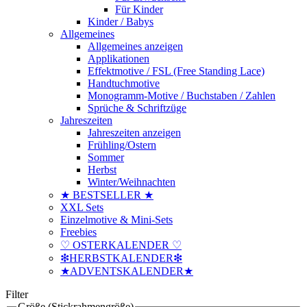
Für Kinder
Kinder / Babys
Allgemeines
Allgemeines anzeigen
Applikationen
Effektmotive / FSL (Free Standing Lace)
Handtuchmotive
Monogramm-Motive / Buchstaben / Zahlen
Sprüche & Schriftzüge
Jahreszeiten
Jahreszeiten anzeigen
Frühling/Ostern
Sommer
Herbst
Winter/Weihnachten
★ BESTSELLER ★
XXL Sets
Einzelmotive & Mini-Sets
Freebies
♡ OSTERKALENDER ♡
❇HERBSTKALENDER❇
★ADVENTSKALENDER★
Filter
Größe (Stickrahmengröße)