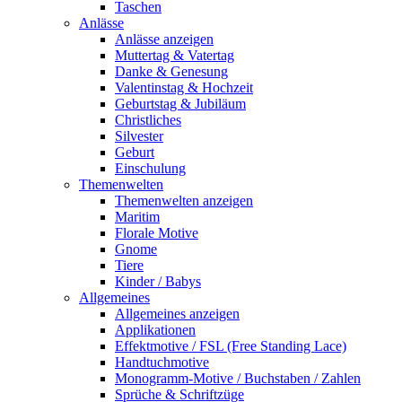
Taschen
Anlässe
Anlässe anzeigen
Muttertag & Vatertag
Danke & Genesung
Valentinstag & Hochzeit
Geburtstag & Jubiläum
Christliches
Silvester
Geburt
Einschulung
Themenwelten
Themenwelten anzeigen
Maritim
Florale Motive
Gnome
Tiere
Kinder / Babys
Allgemeines
Allgemeines anzeigen
Applikationen
Effektmotive / FSL (Free Standing Lace)
Handtuchmotive
Monogramm-Motive / Buchstaben / Zahlen
Sprüche & Schriftzüge