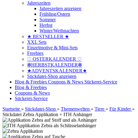
Jahreszeiten
Jahreszeiten anzeigen
Frühling/Ostern
Sommer
Herbst
Winter/Weihnachten
★ BESTSELLER ★
XXL Sets
Einzelmotive & Mini-Sets
Freebies
♡ OSTERKALENDER ♡
❇HERBSTKALENDER❇
★ADVENTSKALENDER★
Stickdatei-Shop anzeigen
Blog & Freebies
Coupons & News
Stickerei-Service
Blog & Freebies
Coupons & News
Stickerei-Service
Startseite
»
Stickdatei-Shop
»
Themenwelten
»
Tiere
»
Für Kinder
»
Stickdatei Zebra Applikation + ITH Anhänger