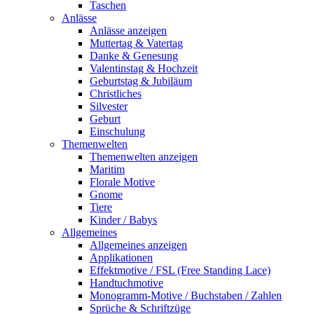
Taschen
Anlässe
Anlässe anzeigen
Muttertag & Vatertag
Danke & Genesung
Valentinstag & Hochzeit
Geburtstag & Jubiläum
Christliches
Silvester
Geburt
Einschulung
Themenwelten
Themenwelten anzeigen
Maritim
Florale Motive
Gnome
Tiere
Kinder / Babys
Allgemeines
Allgemeines anzeigen
Applikationen
Effektmotive / FSL (Free Standing Lace)
Handtuchmotive
Monogramm-Motive / Buchstaben / Zahlen
Sprüche & Schriftzüge