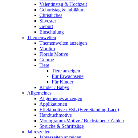
Valentinstag & Hochzeit
Geburtstag & Jubiläum
Christliches
Silvester
Geburt
Einschulung
Themenwelten
Themenwelten anzeigen
Maritim
Florale Motive
Gnome
Tiere
Tiere anzeigen
Für Erwachsene
Für Kinder
Kinder / Babys
Allgemeines
Allgemeines anzeigen
Applikationen
Effektmotive / FSL (Free Standing Lace)
Handtuchmotive
Monogramm-Motive / Buchstaben / Zahlen
Sprüche & Schriftzüge
Jahreszeiten
Jahreszeiten anzeigen