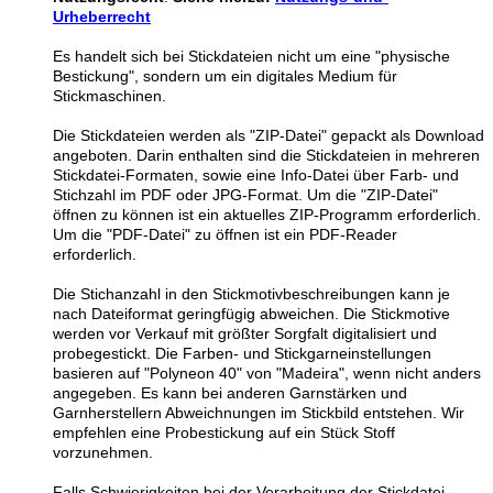
Urheberrecht
Es handelt sich bei Stickdateien nicht um eine "physische
Bestickung", sondern um ein digitales Medium für
Stickmaschinen.
Die Stickdateien werden als "ZIP-Datei" gepackt als Download
angeboten. Darin enthalten sind die Stickdateien in mehreren
Stickdatei-Formaten, sowie eine Info-Datei über Farb- und
Stichzahl im PDF oder JPG-Format. Um die "ZIP-Datei"
öffnen zu können ist ein aktuelles ZIP-Programm erforderlich.
Um die "PDF-Datei" zu öffnen ist ein PDF-Reader
erforderlich.
Die Stichanzahl in den Stickmotivbeschreibungen kann je
nach Dateiformat geringfügig abweichen. Die Stickmotive
werden vor Verkauf mit größter Sorgfalt digitalisiert und
probegestickt. Die Farben- und Stickgarneinstellungen
basieren auf "Polyneon 40" von "Madeira", wenn nicht anders
angegeben. Es kann bei anderen Garnstärken und
Garnherstellern Abweichnungen im Stickbild entstehen. Wir
empfehlen eine Probestickung auf ein Stück Stoff
vorzunehmen.
Falls Schwierigkeiten bei der Verarbeitung der Stickdatei