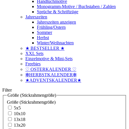
Handtuchmotive
Monogramm-Motive / Buchstaben / Zahlen
Sprüche & Schriftzüge
Jahreszeiten
Jahreszeiten anzeigen
Frühling/Ostern
Sommer
Herbst
Winter/Weihnachten
★ BESTSELLER ★
XXL Sets
Einzelmotive & Mini-Sets
Freebies
♡ OSTERKALENDER ♡
❇HERBSTKALENDER❇
★ADVENTSKALENDER★
Filter
Größe (Stickrahmengröße)
Größe (Stickrahmengröße)
5x5
10x10
13x18
13x20