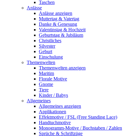
Taschen
Anlässe
Anlässe anzeigen
Muttertag & Vatertag
Danke & Genesung
Valentinstag & Hochzeit
Geburtstag & Jubiläum
Christliches
Silvester
Geburt
Einschulung
Themenwelten
Themenwelten anzeigen
Maritim
Florale Motive
Gnome
Tiere
Kinder / Babys
Allgemeines
Allgemeines anzeigen
Applikationen
Effektmotive / FSL (Free Standing Lace)
Handtuchmotive
Monogramm-Motive / Buchstaben / Zahlen
Sprüche & Schriftzüge