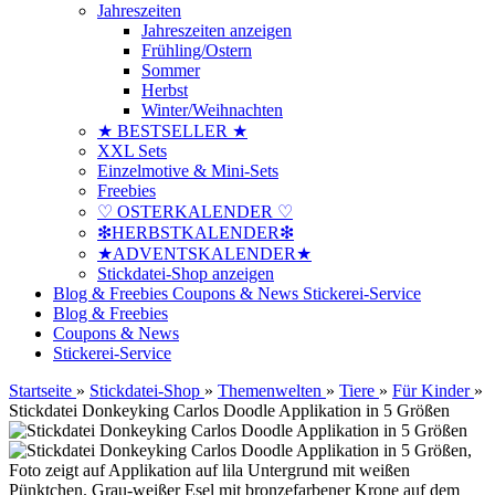
Jahreszeiten
Jahreszeiten anzeigen
Frühling/Ostern
Sommer
Herbst
Winter/Weihnachten
★ BESTSELLER ★
XXL Sets
Einzelmotive & Mini-Sets
Freebies
♡ OSTERKALENDER ♡
❇HERBSTKALENDER❇
★ADVENTSKALENDER★
Stickdatei-Shop anzeigen
Blog & Freebies
Coupons & News
Stickerei-Service
Blog & Freebies
Coupons & News
Stickerei-Service
Startseite
»
Stickdatei-Shop
»
Themenwelten
»
Tiere
»
Für Kinder
»
Stickdatei Donkeyking Carlos Doodle Applikation in 5 Größen