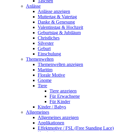
Taschen
Anlässe
Anlässe anzeigen
Muttertag & Vatertag
Danke & Genesung
Valentinstag & Hochzeit
Geburtstag & Jubiläum
Christliches
Silvester
Geburt
Einschulung
Themenwelten
Themenwelten anzeigen
Maritim
Florale Motive
Gnome
Tiere
Tiere anzeigen
Für Erwachsene
Für Kinder
Kinder / Babys
Allgemeines
Allgemeines anzeigen
Applikationen
Effektmotive / FSL (Free Standing Lace)