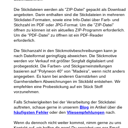
Die Stickdateien werden als "ZIP-Datei" gepackt als Download
angeboten. Darin enthalten sind die Stickdateien in mehreren
Stickdatei-Formaten, sowie eine Info-Datei über Farb- und
Stichzahl im PDF oder JPG-Format. Um die "ZIP-Datei"
öffnen zu können ist ein aktuelles ZIP-Programm erforderlich.
Um die "PDF-Datei" zu öffnen ist ein PDF-Reader
erforderlich.
Die Stichanzahl in den Stickmotivbeschreibungen kann je
nach Dateiformat geringfügig abweichen. Die Stickmotive
werden vor Verkauf mit größter Sorgfalt digitalisiert und
probegestickt. Die Farben- und Stickgarneinstellungen
basieren auf "Polyneon 40" von "Madeira", wenn nicht anders
angegeben. Es kann bei anderen Garnstärken und
Garnherstellern Abweichnungen im Stickbild entstehen. Wir
empfehlen eine Probestickung auf ein Stück Stoff
vorzunehmen.
Falls Schwierigkeiten bei der Verarbeitung der Stickdatei
auftreten, schaue gerne in unserem
Blog
im Artikel über die
häufigsten Fehler
oder den
Vliesempfehlungen
nach.
Wenn du dennoch nicht weiter kommst, nimm gerne zu uns
Kontakt auf, wir helfen dir gern! Du erreichst uns per Email