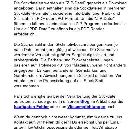
Die Stickdateien werden als "ZIP-Datei" gepackt als Download
angeboten. Darin enthalten sind die Stickdateien in mehreren
Stickdatei-Formaten, sowie eine Info-Datei über Farb- und
Stichzahl im PDF oder JPG-Format. Um die "ZIP-Datei"
öffnen zu können ist ein aktuelles ZIP-Programm erforderlich.
Um die "PDF-Datei" zu öffnen ist ein PDF-Reader
erforderlich.
Die Stichanzahl in den Stickmotivbeschreibungen kann je
nach Dateiformat geringfügig abweichen. Die Stickmotive
werden vor Verkauf mit größter Sorgfalt digitalisiert und
probegestickt. Die Farben- und Stickgarneinstellungen
basieren auf "Polyneon 40" von "Madeira", wenn nicht anders
angegeben. Es kann bei anderen Garnstärken und
Garnherstellern Abweichnungen im Stickbild entstehen. Wir
empfehlen eine Probestickung auf ein Stück Stoff
vorzunehmen.
Falls Schwierigkeiten bei der Verarbeitung der Stickdatei
auftreten, schaue gerne in unserem
Blog
im Artikel über die
häufigsten Fehler
oder den
Vliesempfehlungen
nach.
Wenn du dennoch nicht weiter kommst, nimm gerne zu uns
Kontakt auf, wir helfen dir gern! Du erreichst uns per Email
unter info@stickmopsdesigns.de oder per Tel./Whatsapp