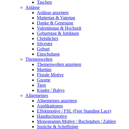
Taschen
Anlässe
Anlässe anzeigen
Muttertag & Vatertag
Danke & Genesung
Valentinstag & Hochzeit
Geburtstag & Jubiläum
Christliches
Silvester
Geburt
Einschulung
Themenwelten
Themenwelten anzeigen
Maritim
Florale Motive
Gnome
Tiere
Kinder / Babys
Allgemeines
Allgemeines anzeigen
Applikationen
Effektmotive / FSL (Free Standing Lace)
Handtuchmotive
Monogramm-Motive / Buchstaben / Zahlen
Sprüche & Schriftzüge