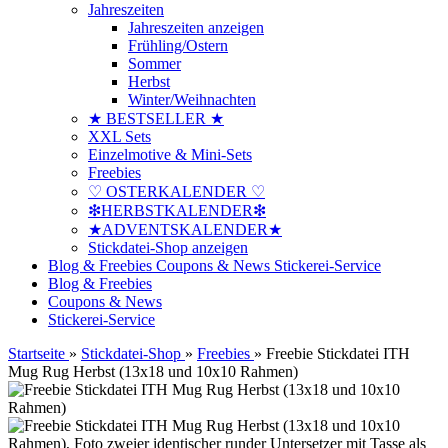
Jahreszeiten
Jahreszeiten anzeigen
Frühling/Ostern
Sommer
Herbst
Winter/Weihnachten
★ BESTSELLER ★
XXL Sets
Einzelmotive & Mini-Sets
Freebies
♡ OSTERKALENDER ♡
❇HERBSTKALENDER❇
★ADVENTSKALENDER★
Stickdatei-Shop anzeigen
Blog & Freebies
Coupons & News
Stickerei-Service
Blog & Freebies
Coupons & News
Stickerei-Service
Startseite
»
Stickdatei-Shop
»
Freebies
»
Freebie Stickdatei ITH
Mug Rug Herbst (13x18 und 10x10 Rahmen)