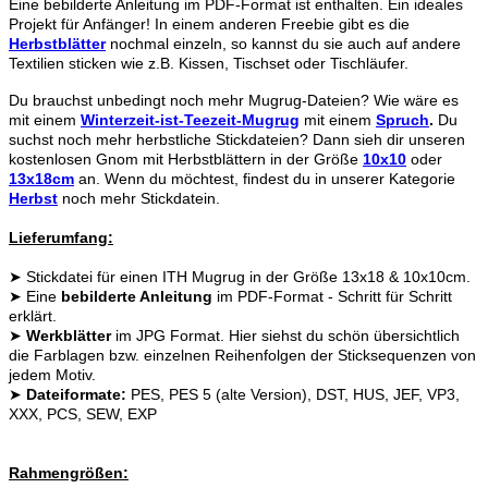
Eine bebilderte Anleitung im PDF-Format ist enthalten. Ein ideales
Projekt für Anfänger! In einem anderen Freebie gibt es die
Herbstblätter
nochmal einzeln, so kannst du sie auch auf andere
Textilien sticken wie z.B. Kissen, Tischset oder Tischläufer.
Du brauchst unbedingt noch mehr Mugrug-Dateien? Wie wäre es
mit einem
Winterzeit-ist-Teezeit-Mugrug
mit einem
Spruch
.
Du
suchst noch mehr herbstliche Stickdateien? Dann sieh dir unseren
kostenlosen Gnom mit Herbstblättern in der Größe
10x10
oder
13x18cm
an. Wenn du möchtest, findest du in unserer Kategorie
Herbst
noch mehr Stickdatein.
Lieferumfang:
➤ Stickdatei für einen ITH Mugrug in der Größe 13x18 & 10x10cm.
➤ Eine
bebilderte Anleitung
im PDF-Format - Schritt für Schritt
erklärt.
➤
Werkblätter
im JPG Format. Hier siehst du schön übersichtlich
die Farblagen bzw. einzelnen Reihenfolgen der Sticksequenzen von
jedem Motiv.
➤
Dateiformate:
PES, PES 5 (alte Version), DST, HUS, JEF, VP3,
XXX, PCS, SEW, EXP
Rahmengrößen: