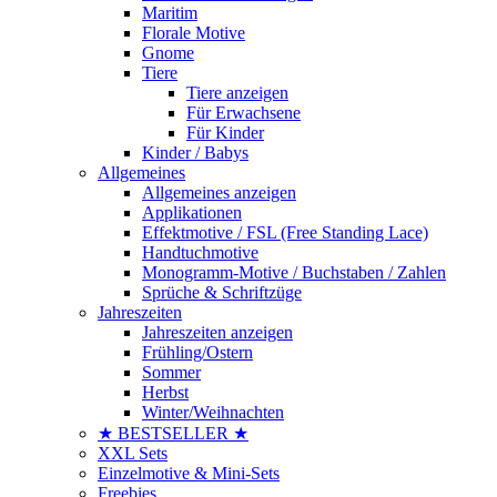
Maritim
Florale Motive
Gnome
Tiere
Tiere anzeigen
Für Erwachsene
Für Kinder
Kinder / Babys
Allgemeines
Allgemeines anzeigen
Applikationen
Effektmotive / FSL (Free Standing Lace)
Handtuchmotive
Monogramm-Motive / Buchstaben / Zahlen
Sprüche & Schriftzüge
Jahreszeiten
Jahreszeiten anzeigen
Frühling/Ostern
Sommer
Herbst
Winter/Weihnachten
★ BESTSELLER ★
XXL Sets
Einzelmotive & Mini-Sets
Freebies