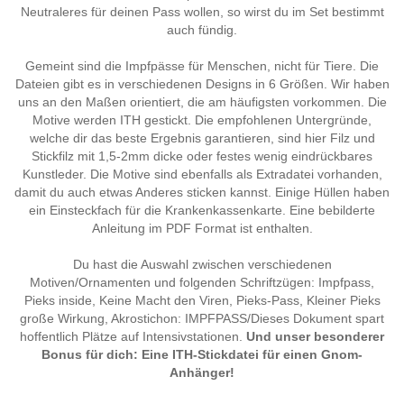
Neutraleres für deinen Pass wollen, so wirst du im Set bestimmt
auch fündig.
Gemeint sind die Impfpässe für Menschen, nicht für Tiere. Die
Dateien gibt es in verschiedenen Designs in 6 Größen. Wir haben
uns an den Maßen orientiert, die am häufigsten vorkommen. Die
Motive werden ITH gestickt. Die empfohlenen Untergründe,
welche dir das beste Ergebnis garantieren, sind hier Filz und
Stickfilz mit 1,5-2mm dicke oder festes wenig eindrückbares
Kunstleder. Die Motive sind ebenfalls als Extradatei vorhanden,
damit du auch etwas Anderes sticken kannst. Einige Hüllen haben
ein Einsteckfach für die Krankenkassenkarte. Eine bebilderte
Anleitung im PDF Format ist enthalten.
Du hast die Auswahl zwischen verschiedenen
Motiven/Ornamenten und folgenden Schriftzügen: Impfpass,
Pieks inside, Keine Macht den Viren, Pieks-Pass, Kleiner Pieks
große Wirkung, Akrostichon: IMPFPASS/Dieses Dokument spart
hoffentlich Plätze auf Intensivstationen.
Und unser besonderer
Bonus für dich: Eine ITH-Stickdatei für einen Gnom-
Anhänger!