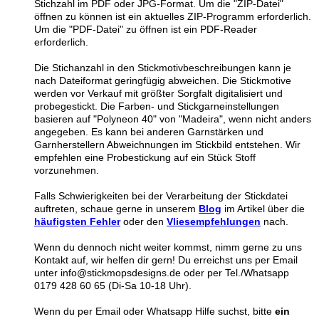
Stichzahl im PDF oder JPG-Format. Um die "ZIP-Datei"
öffnen zu können ist ein aktuelles ZIP-Programm erforderlich.
Um die "PDF-Datei" zu öffnen ist ein PDF-Reader
erforderlich.
Die Stichanzahl in den Stickmotivbeschreibungen kann je
nach Dateiformat geringfügig abweichen. Die Stickmotive
werden vor Verkauf mit größter Sorgfalt digitalisiert und
probegestickt. Die Farben- und Stickgarneinstellungen
basieren auf "Polyneon 40" von "Madeira", wenn nicht anders
angegeben. Es kann bei anderen Garnstärken und
Garnherstellern Abweichnungen im Stickbild entstehen. Wir
empfehlen eine Probestickung auf ein Stück Stoff
vorzunehmen.
Falls Schwierigkeiten bei der Verarbeitung der Stickdatei
auftreten, schaue gerne in unserem
Blog
im Artikel über die
häufigsten Fehler
oder den
Vliesempfehlungen
nach.
Wenn du dennoch nicht weiter kommst, nimm gerne zu uns
Kontakt auf, wir helfen dir gern! Du erreichst uns per Email
unter info@stickmopsdesigns.de oder per Tel./Whatsapp
0179 428 60 65 (Di-Sa 10-18 Uhr).
Wenn du per Email oder Whatsapp Hilfe suchst, bitte
ein