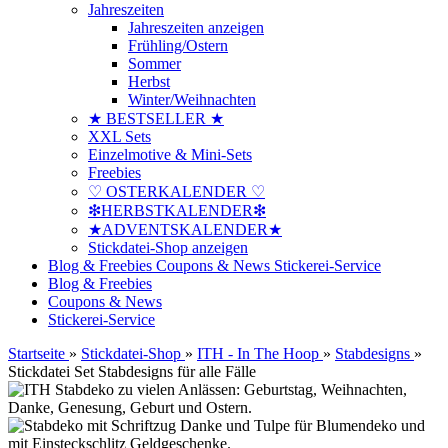
Jahreszeiten
Jahreszeiten anzeigen
Frühling/Ostern
Sommer
Herbst
Winter/Weihnachten
★ BESTSELLER ★
XXL Sets
Einzelmotive & Mini-Sets
Freebies
♡ OSTERKALENDER ♡
❇HERBSTKALENDER❇
★ADVENTSKALENDER★
Stickdatei-Shop anzeigen
Blog & Freebies
Coupons & News
Stickerei-Service
Blog & Freebies
Coupons & News
Stickerei-Service
Startseite
»
Stickdatei-Shop
»
ITH - In The Hoop
»
Stabdesigns
»
Stickdatei Set Stabdesigns für alle Fälle