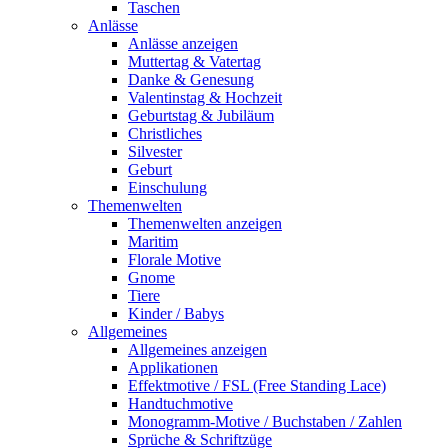
Taschen
Anlässe
Anlässe anzeigen
Muttertag & Vatertag
Danke & Genesung
Valentinstag & Hochzeit
Geburtstag & Jubiläum
Christliches
Silvester
Geburt
Einschulung
Themenwelten
Themenwelten anzeigen
Maritim
Florale Motive
Gnome
Tiere
Kinder / Babys
Allgemeines
Allgemeines anzeigen
Applikationen
Effektmotive / FSL (Free Standing Lace)
Handtuchmotive
Monogramm-Motive / Buchstaben / Zahlen
Sprüche & Schriftzüge