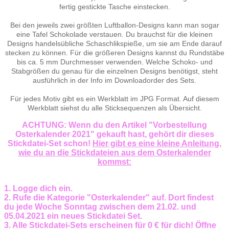
fertig gestickte Tasche einstecken.
Bei den jeweils zwei größten Luftballon-Designs kann man sogar
eine Tafel Schokolade verstauen. Du brauchst für die kleinen
Designs handelsübliche Schaschlikspieße, um sie am Ende darauf
stecken zu können. Für die größeren Designs kannst du Rundstäbe
bis ca. 5 mm Durchmesser verwenden. Welche Schoko- und
Stabgrößen du genau für die einzelnen Designs benötigst, steht
ausführlich in der Info im Downloadorder des Sets.
Für jedes Motiv gibt es ein Werkblatt im JPG Format. Auf diesem
Werkblatt siehst du alle Sticksequenzen als Übersicht.
ACHTUNG: Wenn du den Artikel "Vorbestellung
Osterkalender 2021" gekauft hast, gehört dir dieses
Stickdatei-Set schon!
Hier gibt es eine kleine Anleitung,
wie du an die Stickdateien aus dem Osterkalender
kommst:
1. Logge dich ein.
2. Rufe die Kategorie "Osterkalender" auf. Dort findest
du jede Woche Sonntag zwischen dem 21.02. und
05.04.2021 ein neues Stickdatei Set.
3. Alle Stickdatei-Sets erscheinen für 0 € für dich! Öffne