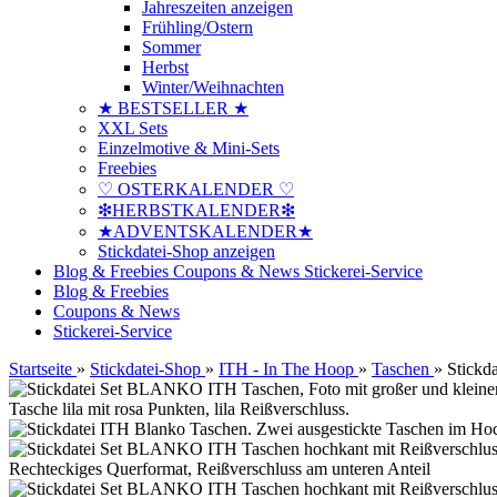
Jahreszeiten anzeigen
Frühling/Ostern
Sommer
Herbst
Winter/Weihnachten
★ BESTSELLER ★
XXL Sets
Einzelmotive & Mini-Sets
Freebies
♡ OSTERKALENDER ♡
❇HERBSTKALENDER❇
★ADVENTSKALENDER★
Stickdatei-Shop anzeigen
Blog & Freebies
Coupons & News
Stickerei-Service
Blog & Freebies
Coupons & News
Stickerei-Service
Startseite
»
Stickdatei-Shop
»
ITH - In The Hoop
»
Taschen
»
Stickd