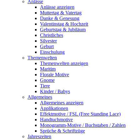
Anlässe
Anlässe anzeigen
Muttertag & Vatertag
Danke & Genesung
Valentinstag & Hochzeit
Geburtstag & Jubiläum
Christliches
Silvester
Geburt
Einschulung
Themenwelten
Themenwelten anzeigen
Maritim
Florale Motive
Gnome
Tiere
Kinder / Babys
Allgemeines
Allgemeines anzeigen
Applikationen
Effektmotive / FSL (Free Standing Lace)
Handtuchmotive
Monogramm-Motive / Buchstaben / Zahlen
Sprüche & Schriftzüge
Jahreszeiten