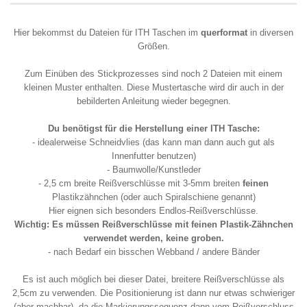
Hier bekommst du Dateien für ITH Taschen im
querformat
in diversen
Größen.
Zum Einüben des Stickprozesses sind noch 2 Dateien mit einem
kleinen Muster enthalten. Diese Mustertasche wird dir auch in der
bebilderten Anleitung wieder begegnen.
Du benötigst für die Herstellung einer ITH Tasche:
- idealerweise Schneidvlies (das kann man dann auch gut als
Innenfutter benutzen)
- Baumwolle/Kunstleder
- 2,5 cm breite Reißverschlüsse mit 3-5mm breiten
feinen
Plastikzähnchen (oder auch Spiralschiene genannt)
Hier eignen sich besonders Endlos-Reißverschlüsse.
Wichtig: Es müssen Reißverschlüsse mit feinen Plastik-Zähnchen
verwendet werden, keine groben.
- nach Bedarf ein bisschen Webband / andere Bänder
Es ist auch möglich bei dieser Datei, breitere Reißverschlüsse als
2,5cm zu verwenden. Die Positionierung ist dann nur etwas schwieriger
(aber machbar), da die Markierungssequenz dann vom Reißverschluss