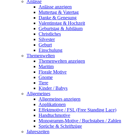
Anlässe
Anlässe anzeigen
Muttertag & Vatertag
Danke & Genesung
Valentinstag & Hochzeit
Geburtstag & Jubiläum
Christliches
Silvester
Geburt
Einschulung
Themenwelten
Themenwelten anzeigen
Maritim
Florale Motive
Gnome
Tiere
Kinder / Babys
Allgemeines
Allgemeines anzeigen
Applikationen
Effektmotive / FSL (Free Standing Lace)
Handtuchmotive
Monogramm-Motive / Buchstaben / Zahlen
Sprüche & Schriftzüge
Jahreszeiten