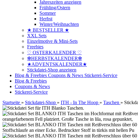
Jahreszeiten anzeigen
Frühling/Ostern
Sommer
Herbst
Winter/Weihnachten
★ BESTSELLER ★
XXL Sets
Einzelmotive & Mini-Sets
Freebies
♡ OSTERKALENDER ♡
❇HERBSTKALENDER❇
★ADVENTSKALENDER★
Stickdatei-Shop anzeigen
Blog & Freebies
Coupons & News
Stickerei-Service
Blog & Freebies
Coupons & News
Stickerei-Service
Startseite
»
Stickdatei-Shop
»
ITH - In The Hoop
»
Taschen
»
Stickd