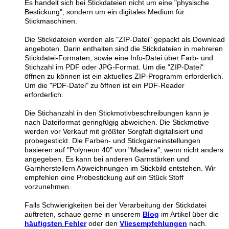
Es handelt sich bei Stickdateien nicht um eine "physische
Bestickung", sondern um ein digitales Medium für
Stickmaschinen.
Die Stickdateien werden als "ZIP-Datei" gepackt als Download
angeboten. Darin enthalten sind die Stickdateien in mehreren
Stickdatei-Formaten, sowie eine Info-Datei über Farb- und
Stichzahl im PDF oder JPG-Format. Um die "ZIP-Datei"
öffnen zu können ist ein aktuelles ZIP-Programm erforderlich.
Um die "PDF-Datei" zu öffnen ist ein PDF-Reader
erforderlich.
Die Stichanzahl in den Stickmotivbeschreibungen kann je
nach Dateiformat geringfügig abweichen. Die Stickmotive
werden vor Verkauf mit größter Sorgfalt digitalisiert und
probegestickt. Die Farben- und Stickgarneinstellungen
basieren auf "Polyneon 40" von "Madeira", wenn nicht anders
angegeben. Es kann bei anderen Garnstärken und
Garnherstellern Abweichnungen im Stickbild entstehen. Wir
empfehlen eine Probestickung auf ein Stück Stoff
vorzunehmen.
Falls Schwierigkeiten bei der Verarbeitung der Stickdatei
auftreten, schaue gerne in unserem
Blog
im Artikel über die
häufigsten Fehler
oder den
Vliesempfehlungen
nach.