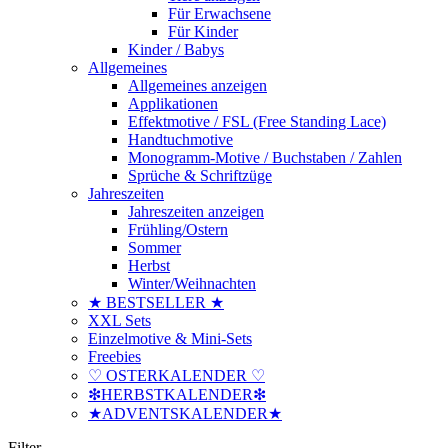
Für Erwachsene
Für Kinder
Kinder / Babys
Allgemeines
Allgemeines anzeigen
Applikationen
Effektmotive / FSL (Free Standing Lace)
Handtuchmotive
Monogramm-Motive / Buchstaben / Zahlen
Sprüche & Schriftzüge
Jahreszeiten
Jahreszeiten anzeigen
Frühling/Ostern
Sommer
Herbst
Winter/Weihnachten
★ BESTSELLER ★
XXL Sets
Einzelmotive & Mini-Sets
Freebies
♡ OSTERKALENDER ♡
❇HERBSTKALENDER❇
★ADVENTSKALENDER★
Filter