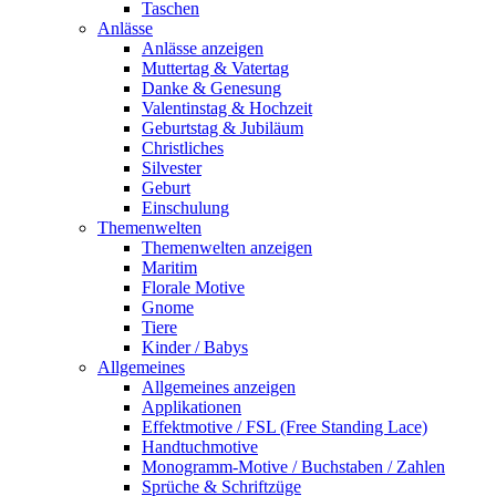
Taschen
Anlässe
Anlässe anzeigen
Muttertag & Vatertag
Danke & Genesung
Valentinstag & Hochzeit
Geburtstag & Jubiläum
Christliches
Silvester
Geburt
Einschulung
Themenwelten
Themenwelten anzeigen
Maritim
Florale Motive
Gnome
Tiere
Kinder / Babys
Allgemeines
Allgemeines anzeigen
Applikationen
Effektmotive / FSL (Free Standing Lace)
Handtuchmotive
Monogramm-Motive / Buchstaben / Zahlen
Sprüche & Schriftzüge