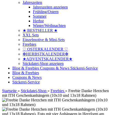
Jahreszeiten
Jahreszeiten anzeigen
Frühling/Ostern
Sommer
Herbst
Winter/Weihnachten
★ BESTSELLER ★
XXL Sets
Einzelmotive & Mini-Sets
Freebies
♡ OSTERKALENDER ♡
❇HERBSTKALENDER❇
★ADVENTSKALENDER★
Stickdatei-Shop anzeigen
Blog & Freebies
Coupons & News
Stickerei-Service
Blog & Freebies
Coupons & News
Stickerei-Service
Startseite
»
Stickdatei-Shop
»
Freebies
»
Freebie Danke Herzchen
mit ITH Geschenkanhängern (10x10 und 13x18 Rahmen)