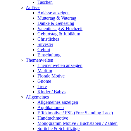
Taschen
Anlässe
Anlässe anzeigen
Muttertag & Vatertag
Danke & Genesung
Valentinstag & Hochzeit
Geburtstag & Jubiläum
Christliches
Silvester
Geburt
Einschulung
Themenwelten
Themenwelten anzeigen
Maritim
Florale Motive
Gnome
Tiere
Kinder / Babys
Allgemeines
Allgemeines anzeigen
Applikationen
Effektmotive / FSL (Free Standing Lace)
Handtuchmotive
Monogramm-Motive / Buchstaben / Zahlen
Sprüche & Schriftzüge